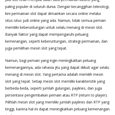
paling populer di seluruh dunia. Dengan kecanggihan teknologi,
kini permainan slot dapat dimainkan secara online melalui
situs-situs judi online yang ada. Namun, tidak semua pemain
memiliki keberuntungan untuk selalu menang di mesin slot.
Banyak faktor yang dapat mempengaruhi peluang
kemenangan, seperti keberuntungan, strategi permainan, dan
juga pemilihan mesin slot yang tepat.
Namun, bagi pemain yang ingin meningkatkan peluang
kemenangannya, ada rahasia jitu yang dapat diikuti agar selalu
menang di mesin slot. Yang pertama adalah memilih mesin
slot yang tepat. Setiap mesin slot memiliki karakteristik yang
berbeda-beda, seperti jumlah gulungan, paylines, dan juga
persentase pengembalian pemain atau RTP (return to player).
Pilihlah mesin slot yang memiliki jumlah paylines dan RTP yang
tinggi, karena hal ini dapat meningkatkan peluang kemenangan