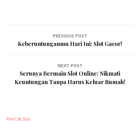
N
PREVIOUS POST
Keberuntunganmu Hari Ini: Slot Gacor!
a
v
NEXT POST
i
Serunya Bermain Slot Online: Nikmati
Keuntungan Tanpa Harus Keluar Rumah!
g
a
s
Fire138 Slot
i
p