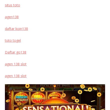
situs toto
agen138
daftar koin138
toto togel
Daftar go138
agen 138 slot
agen 138 slot