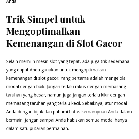
Anda.
Trik Simpel untuk
Mengoptimalkan
Kemenangan di Slot Gacor
Selain memilih mesin slot yang tepat, ada juga trik sederhana
yang dapat Anda gunakan untuk mengoptimalkan
kemenangan di slot gacor. Yang pertama adalah mengelola
modal dengan baik. Jangan terlalu rakus dengan memasang
taruhan yang besar, namun juga jangan terlalu kikir dengan
memasang taruhan yang terlalu kecil. Sebaiknya, atur modal
Anda dengan bijak dan pahami batas kemampuan Anda dalam
bermain. Jangan sampai Anda habiskan semua modal hanya
dalam satu putaran permainan.