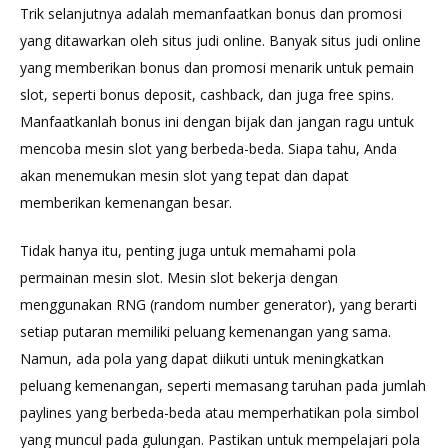
Trik selanjutnya adalah memanfaatkan bonus dan promosi
yang ditawarkan oleh situs judi online. Banyak situs judi online
yang memberikan bonus dan promosi menarik untuk pemain
slot, seperti bonus deposit, cashback, dan juga free spins.
Manfaatkanlah bonus ini dengan bijak dan jangan ragu untuk
mencoba mesin slot yang berbeda-beda. Siapa tahu, Anda
akan menemukan mesin slot yang tepat dan dapat
memberikan kemenangan besar.
Tidak hanya itu, penting juga untuk memahami pola
permainan mesin slot. Mesin slot bekerja dengan
menggunakan RNG (random number generator), yang berarti
setiap putaran memiliki peluang kemenangan yang sama.
Namun, ada pola yang dapat diikuti untuk meningkatkan
peluang kemenangan, seperti memasang taruhan pada jumlah
paylines yang berbeda-beda atau memperhatikan pola simbol
yang muncul pada gulungan. Pastikan untuk mempelajari pola