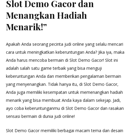
Slot Demo Gacor dan
Menangkan Hadiah
Menarik!”
Apakah Anda seorang pecinta judi online yang selalu mencari
cara untuk meningkatkan keberuntungan Anda? Jika iya, maka
Anda harus mencoba bermain di Slot Demo Gacor! Slot ini
adalah salah satu game terbaik yang bisa menguji
keberuntungan Anda dan memberikan pengalaman bermain
yang menyenangkan. Tidak hanya itu, di Slot Demo Gacor,
Anda juga memiliki kesempatan untuk memenangkan hadiah
menarik yang bisa membuat Anda kaya dalam sekejap. Jadi,
ayo coba keberuntunganmu di Slot Demo Gacor dan rasakan
sensasi bermain di dunia judi online!
Slot Demo Gacor memiliki berbagai macam tema dan desain