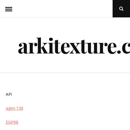
Skip
Ope
to
Sear
Popu
content
arkitexture
APi
agen 138
EGP88