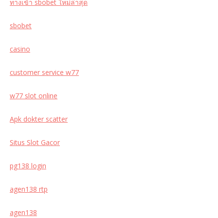
ทางเข้า sbobet ใหม่ล่าสุด
sbobet
casino
customer service w77
w77 slot online
Apk dokter scatter
Situs Slot Gacor
pg138 login
agen138 rtp
agen138