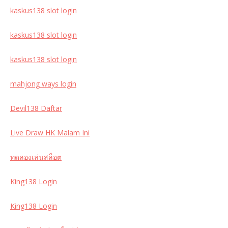
kaskus138 slot login
kaskus138 slot login
kaskus138 slot login
mahjong ways login
Devil138 Daftar
Live Draw HK Malam Ini
ทดลองเล่นสล็อต
King138 Login
King138 Login