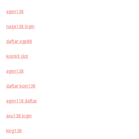
agen138
naga138 login
daftar egp88
koin69 slot
agen138
daftar koin138
agen118 daftar
asu138 login
king138