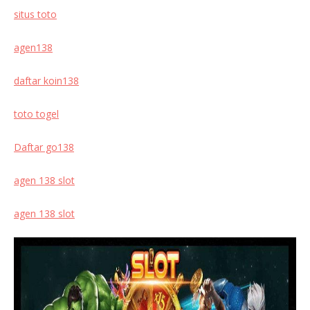
situs toto
agen138
daftar koin138
toto togel
Daftar go138
agen 138 slot
agen 138 slot