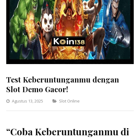
Test Keberuntunganmu dengan
Slot Demo Gacor!
Categories
Agustus 13, 2025
Slot Online
“Coba Keberuntunganmu di