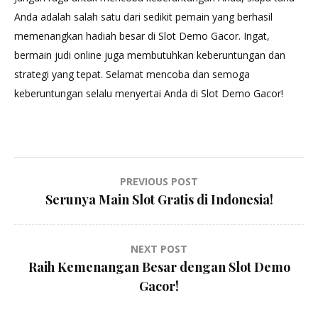
Anda adalah salah satu dari sedikit pemain yang berhasil
memenangkan hadiah besar di Slot Demo Gacor. Ingat,
bermain judi online juga membutuhkan keberuntungan dan
strategi yang tepat. Selamat mencoba dan semoga
keberuntungan selalu menyertai Anda di Slot Demo Gacor!
N
PREVIOUS POST
Serunya Main Slot Gratis di Indonesia!
a
v
NEXT POST
i
Raih Kemenangan Besar dengan Slot Demo
Gacor!
g