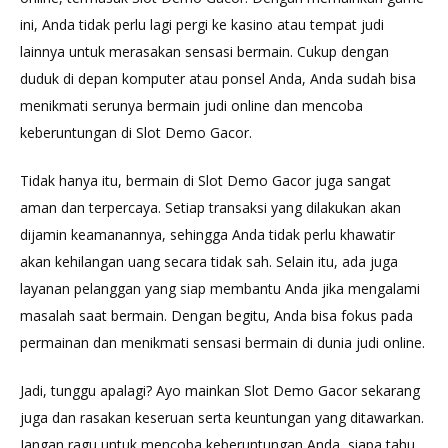
ini, Anda tidak perlu lagi pergi ke kasino atau tempat judi
lainnya untuk merasakan sensasi bermain. Cukup dengan
duduk di depan komputer atau ponsel Anda, Anda sudah bisa
menikmati serunya bermain judi online dan mencoba
keberuntungan di Slot Demo Gacor.
Tidak hanya itu, bermain di Slot Demo Gacor juga sangat
aman dan terpercaya. Setiap transaksi yang dilakukan akan
dijamin keamanannya, sehingga Anda tidak perlu khawatir
akan kehilangan uang secara tidak sah. Selain itu, ada juga
layanan pelanggan yang siap membantu Anda jika mengalami
masalah saat bermain. Dengan begitu, Anda bisa fokus pada
permainan dan menikmati sensasi bermain di dunia judi online.
Jadi, tunggu apalagi? Ayo mainkan Slot Demo Gacor sekarang
juga dan rasakan keseruan serta keuntungan yang ditawarkan.
Jangan ragu untuk mencoba keberuntungan Anda, siapa tahu