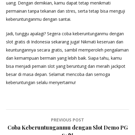
uang. Dengan demikian, kamu dapat tetap menikmati
permainan tanpa tekanan dan stres, serta tetap bisa menguji
keberuntunganmu dengan santai.
Jadi, tunggu apalagi? Segera coba keberuntunganmu dengan
slot gratis di Indonesia sekarang juga! Nikmati keseruan dan
keuntungannya secara gratis, sambil memperoleh pengalaman
dan kemampuan bermain yang lebih baik. Siapa tahu, kamu
bisa menjadi pemain slot yang beruntung dan meraih jackpot
besar di masa depan. Selamat mencoba dan semoga
keberuntungan selalu menyertaimu!
N
PREVIOUS POST
Coba Keberuntunganmu dengan Slot Demo PG
a