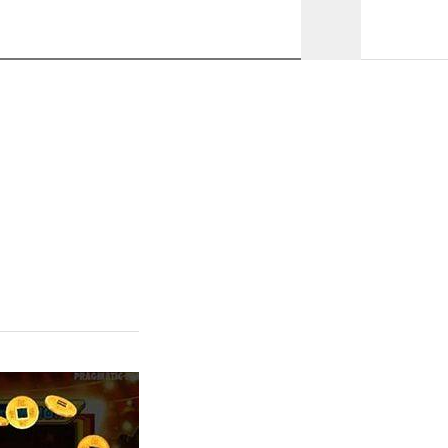
Open
Search
Popup
om