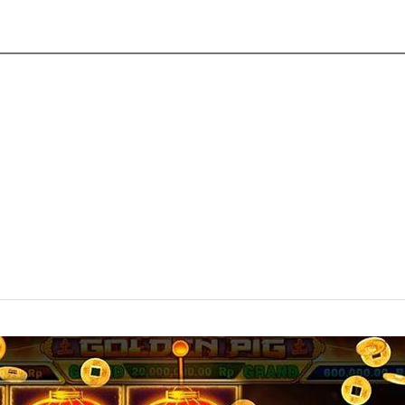
LA
JUDI ONLINE
rkitexture.c