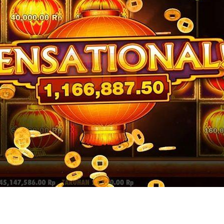
ganmu dengan Slot Demo PG!