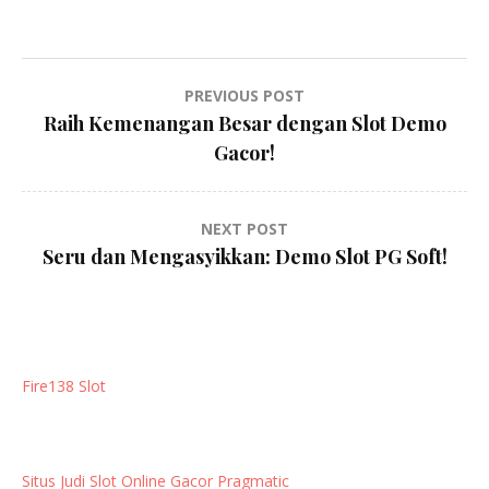
N
PREVIOUS POST
Raih Kemenangan Besar dengan Slot Demo
a
Gacor!
v
i
NEXT POST
Seru dan Mengasyikkan: Demo Slot PG Soft!
g
a
s
Fire138 Slot
i
p
o
Situs Judi Slot Online Gacor Pragmatic