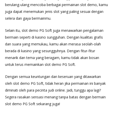
berulang-ulang mencoba berbagai permainan slot demo, kamu
juga dapat menemukan jenis slot yang paling sesuai dengan
selera dan gaya bermainmu.
Selain itu, slot demo PG Soft juga menawarkan pengalaman
bermain seperti di kasino sungguhan. Dengan kualitas grafis
dan suara yang memukau, kamu akan merasa seolah-olah
berada di kasino yang sesungguhnya. Dengan fitur-fitur
menarik dan tema yang beragam, kamu tidak akan bosan
untuk terus memainkan slot demo PG Soft.
Dengan semua keuntungan dan keseruan yang ditawarkan
oleh slot demo PG Soft, tidak heran jika permainan ini banyak
diminati oleh para pecinta judi online. Jadi, tunggu apa lagi?
Segera rasakan sensasi menang tanpa batas dengan bermain
slot demo PG Soft sekarang juga!