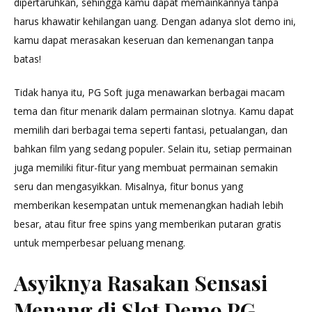
dipertaruhkan, sehingga kamu dapat memainkannya tanpa
harus khawatir kehilangan uang. Dengan adanya slot demo ini,
kamu dapat merasakan keseruan dan kemenangan tanpa
batas!
Tidak hanya itu, PG Soft juga menawarkan berbagai macam
tema dan fitur menarik dalam permainan slotnya. Kamu dapat
memilih dari berbagai tema seperti fantasi, petualangan, dan
bahkan film yang sedang populer. Selain itu, setiap permainan
juga memiliki fitur-fitur yang membuat permainan semakin
seru dan mengasyikkan. Misalnya, fitur bonus yang
memberikan kesempatan untuk memenangkan hadiah lebih
besar, atau fitur free spins yang memberikan putaran gratis
untuk memperbesar peluang menang.
Asyiknya Rasakan Sensasi
Menang di Slot Demo PG