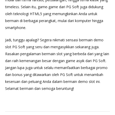
timeless. Selain itu, game-game dari PG Soft juga didukung
oleh teknologi HTML5 yang memungkinkan Anda untuk
bermain di berbagai perangkat, mulai dari komputer hingga
smartphone.
Jadi, tunggu apalagi? Segera nikmati sensasi bermain demo
slot PG Soft yang seru dan mengasyikkan sekarang juga.
Rasakan pengalaman bermain slot yang berbeda dari yang lain
dan raih kemenangan besar dengan game asyik dari PG Soft.
Jangan lupa juga untuk selalu memanfaatkan berbagai promo
dan bonus yang ditawarkan oleh PG Soft untuk menambah
keseruan dan peluang Anda dalam bermain demo slot ini.
Selamat bermain dan semoga beruntung!