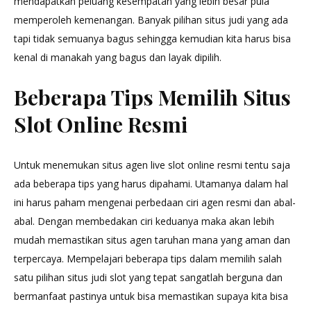
mendapatkan peluang kesempatan yang lebih besar pula
memperoleh kemenangan. Banyak pilihan situs judi yang ada
tapi tidak semuanya bagus sehingga kemudian kita harus bisa
kenal di manakah yang bagus dan layak dipilih.
Beberapa Tips Memilih Situs
Slot Online Resmi
Untuk menemukan situs agen live slot online resmi tentu saja
ada beberapa tips yang harus dipahami. Utamanya dalam hal
ini harus paham mengenai perbedaan ciri agen resmi dan abal-
abal. Dengan membedakan ciri keduanya maka akan lebih
mudah memastikan situs agen taruhan mana yang aman dan
terpercaya. Mempelajari beberapa tips dalam memilih salah
satu pilihan situs judi slot yang tepat sangatlah berguna dan
bermanfaat pastinya untuk bisa memastikan supaya kita bisa