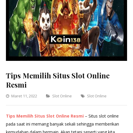
Tips Memilih Situs Slot Online
Resmi
Categories
Maret 11, 2022
Slot Online
Slot Online
Tips Memilih Situs Slot Online Resmi
– Situs slot online
pada saat ini memang banyak sekali sehingga memberikan
kemudahan dalam bermain. Akan tetapi seperti yang kita