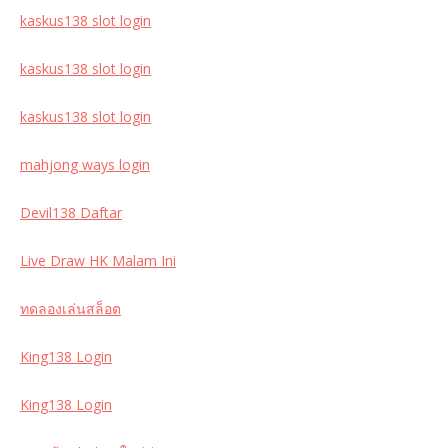
kaskus138 slot login
kaskus138 slot login
kaskus138 slot login
mahjong ways login
Devil138 Daftar
Live Draw HK Malam Ini
ทดลองเล่นสล็อต
King138 Login
King138 Login