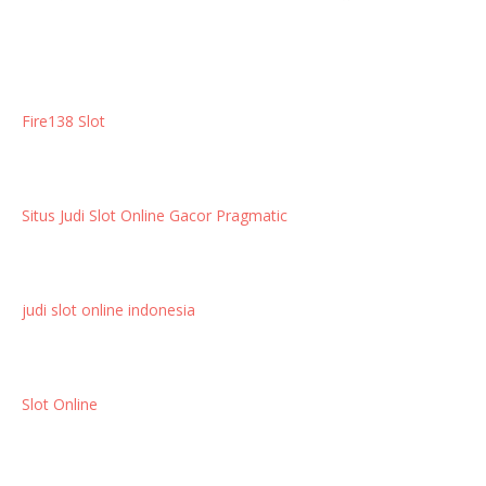
a
v
i
Fire138 Slot
g
a
s
Situs Judi Slot Online Gacor Pragmatic
i
p
judi slot online indonesia
o
s
Slot Online