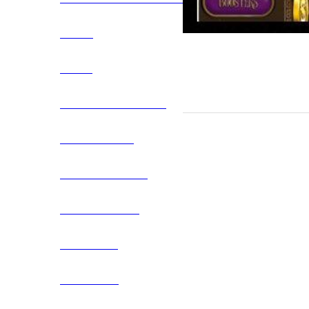
sbobet
casino
Arti RNG di Slot 
customer service w77
Categori
Maret 12, 2022
Slot Onli
w77 slot online
Arti RNG di Slot Online Terb
Apk dokter scatter
istilah yang unik. Para pemain
menjalankan permainan. Jika ti
Situs Slot Gacor
untuk mencapai target kemena
pg138 login
pahami terlebih dahulu sistem
pengacakan kombinasi setiap 
agen138 rtp
Memahami cara kerja dari siste
agen138
bijak bahkan lebih mendalam a
makna serta cara kerja dari s
agen138