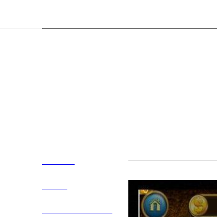
Skip
Search
SLOT ONLINE
CASINO ONLINE
JUDI BO
to
for:
content
a
Tag:
Slot On
APi
agen 138
EGP88
kaskus138 slot login