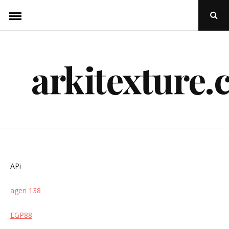
Skip
Ope
to
Sear
Popu
content
arkitexture
APi
agen 138
EGP88