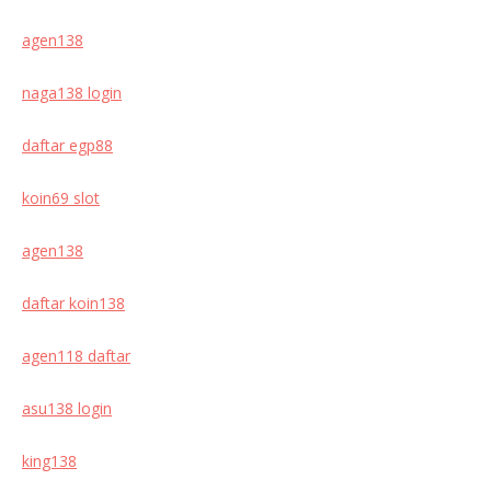
agen138
naga138 login
daftar egp88
koin69 slot
agen138
daftar koin138
agen118 daftar
asu138 login
king138