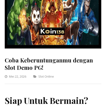
Coba Keberuntunganmu dengan
Slot Demo PG!
Categories
Mei 22, 2026
Slot Online
Siap Untuk Bermain?