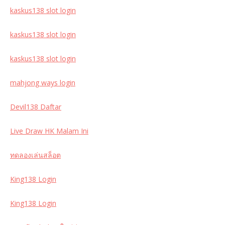
kaskus138 slot login
kaskus138 slot login
kaskus138 slot login
mahjong ways login
Devil138 Daftar
Live Draw HK Malam Ini
ทดลองเล่นสล็อต
King138 Login
King138 Login