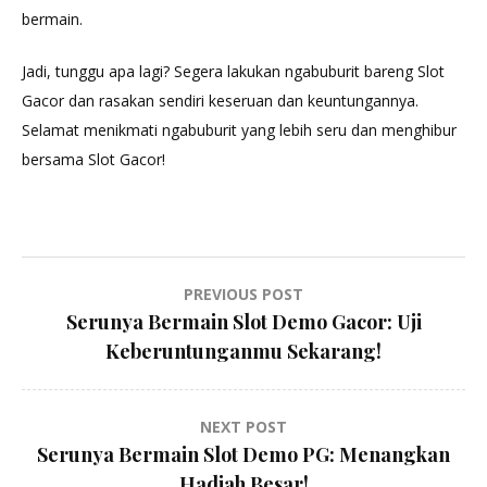
bermain.
Jadi, tunggu apa lagi? Segera lakukan ngabuburit bareng Slot
Gacor dan rasakan sendiri keseruan dan keuntungannya.
Selamat menikmati ngabuburit yang lebih seru dan menghibur
bersama Slot Gacor!
N
PREVIOUS POST
Serunya Bermain Slot Demo Gacor: Uji
a
Keberuntunganmu Sekarang!
v
i
NEXT POST
Serunya Bermain Slot Demo PG: Menangkan
g
Hadiah Besar!