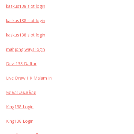
kaskus138 slot login
kaskus138 slot login
kaskus138 slot login
mahjong ways login
Devil138 Daftar
Live Draw HK Malam Ini
ทดลองเล่นสล็อต
King138 Login
King138 Login