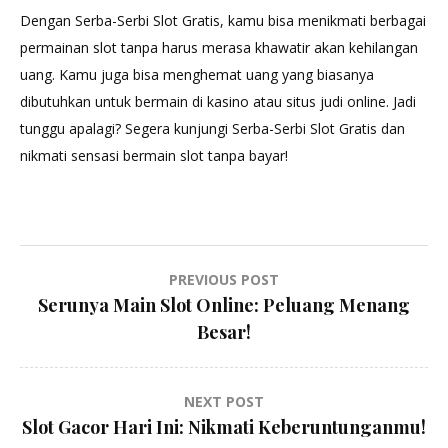
Dengan Serba-Serbi Slot Gratis, kamu bisa menikmati berbagai
permainan slot tanpa harus merasa khawatir akan kehilangan
uang. Kamu juga bisa menghemat uang yang biasanya
dibutuhkan untuk bermain di kasino atau situs judi online. Jadi
tunggu apalagi? Segera kunjungi Serba-Serbi Slot Gratis dan
nikmati sensasi bermain slot tanpa bayar!
N
PREVIOUS POST
Serunya Main Slot Online: Peluang Menang
a
Besar!
v
i
NEXT POST
Slot Gacor Hari Ini: Nikmati Keberuntunganmu!
g