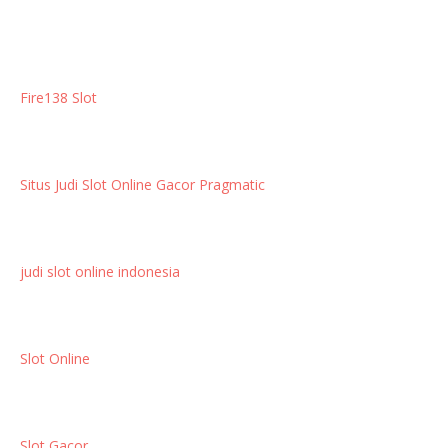
a
s
Fire138 Slot
i
p
o
Situs Judi Slot Online Gacor Pragmatic
s
judi slot online indonesia
Slot Online
Slot Gacor