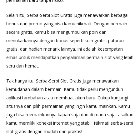
permainan baru tanpa risiko.
Selain itu, Serba-Serbi Slot Gratis juga menawarkan berbagai
bonus dan promo yang bisa kamu nikmati. Dengan bermain
secara gratis, kamu bisa mengumpulkan poin dan
menukarkannya dengan bonus seperti koin gratis, putaran
gratis, dan hadiah menarik lainnya. Ini adalah kesempatan
emas untuk mendapatkan pengalaman bermain slot yang lebih
seru dan hemat.
Tak hanya itu, Serba-Serbi Slot Gratis juga menawarkan
kemudahan dalam bermain. Kamu tidak perlu mengunduh
aplikasi tambahan atau membuat akun baru. Cukup kunjungi
situsnya dan pilih permainan yang ingin kamu mainkan. Kamu
juga bisa memainkannya kapan saja dan di mana saja, asalkan
kamu memiliki koneksi internet yang stabil. Nikmati serba-serbi
slot gratis dengan mudah dan praktis!